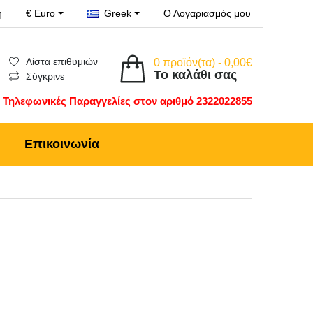
η
€ Euro
Greek
Ο Λογαριασμός μου
Λίστα επιθυμιών
0 προϊόν(τα) - 0,00€
Το καλάθι σας
Σύγκρινε
Τηλεφωνικές Παραγγελίες στον αριθμό 2322022855
Επικοινωνία