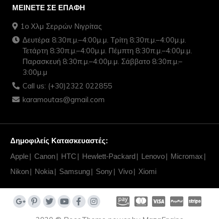
ΜΕΊΝΕΤΕ ΣΕ ΕΠΑΦΉ
1ο Χλμ Σερρών Νιγρίτας
Δευτέρα 8:30π.μ.–4:00μ.μ. Τρίτη 8:30π.μ.–4:00μ.μ.
Τετάρτη 8:30π.μ.–4:00μ.μ. Πέμπτη 8:30π.μ.–4:00μ.μ.
Παρασκευή 8:30π.μ.–4:00μ.μ. Σάββατο 8:30π.μ.–
3:00μ.μ
Call us: (+30)2322 022855
karamoutas@gmail.com
Δημοφιλείς Κατασκευαστές:
Apple
Canon
HTC
Hewlett-Packard
Lenovo
Micromax
Nikon
Nokia
Samsung
Sony
Vivo
Xiomi