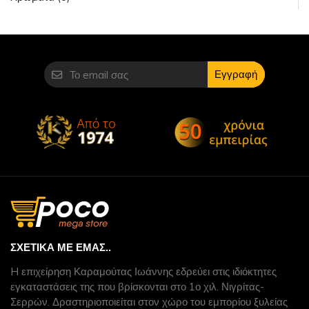
Εγγραφή
ΣΧΕΤΙΚΆ ΜΕ ΕΜΆΣ..
H επιχείρηση Καραμούτας Ιωάννης εδρεύει στις ιδιόκτητες
εγκαταστάσεις της που βρίσκονται στο 1ο χιλ. Νιγρίτας-
Σερρών. Δραστηριοποιείται στον χώρο του εμπορίου ξυλείας