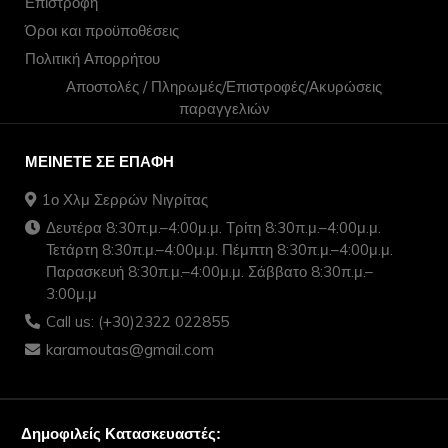
Επιστροφή
Όροι και προϋποθέσεις
Πολιτική Απορρήτου
Αποστολές / Πληρωμές/Επιστροφές/Ακυρώσεις
παραγγελιών
ΜΕΊΝΕΤΕ ΣΕ ΕΠΑΦΉ
1ο Χλμ Σερρών Νιγρίτας
Δευτέρα 8:30π.μ.–4:00μ.μ. Τρίτη 8:30π.μ.–4:00μ.μ.
Τετάρτη 8:30π.μ.–4:00μ.μ. Πέμπτη 8:30π.μ.–4:00μ.μ.
Παρασκευή 8:30π.μ.–4:00μ.μ. Σάββατο 8:30π.μ.–
3:00μ.μ
Call us: (+30)2322 022855
karamoutas@gmail.com
Δημοφιλείς Κατασκευαστές: