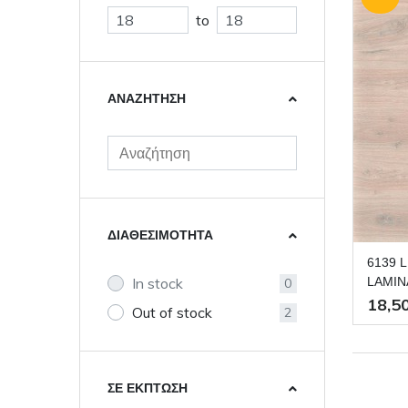
to
ΑΝΑΖΉΤΗΣΗ
ΔΙΑΘΕΣΙΜΌΤΗΤΑ
6139 LD300/20 NEW ΔΑΠΕΔΟ
LAMIN
In stock
0
ΣΤΟΚ 
18,5
Out of stock
2
ΣΕ ΈΚΠΤΩΣΗ