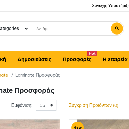
Συνεχής Υποστήριξ
Categories
Hot
ική
Δημοσιεύσεις
Προσφορές
Η εταιρεία
nate
Laminate Προσφοράς
nate Προσφοράς
Εμφάνιση:
Σύγκριση Προϊόντων (0)
New