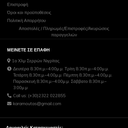
Επιστροφή
Όροι και προϋποθέσεις
Πολιτική Απορρήτου
Αποστολές / Πληρωμές/Επιστροφές/Ακυρώσεις
παραγγελιών
ΜΕΊΝΕΤΕ ΣΕ ΕΠΑΦΉ
1ο Χλμ Σερρών Νιγρίτας
Δευτέρα 8:30π.μ.–4:00μ.μ. Τρίτη 8:30π.μ.–4:00μ.μ.
Τετάρτη 8:30π.μ.–4:00μ.μ. Πέμπτη 8:30π.μ.–4:00μ.μ.
Παρασκευή 8:30π.μ.–4:00μ.μ. Σάββατο 8:30π.μ.–
3:00μ.μ
Call us: (+30)2322 022855
karamoutas@gmail.com
Δημοφιλείς Κατασκευαστές: