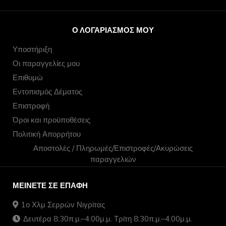
Ο ΛΟΓΑΡΙΑΣΜΌΣ ΜΟΥ
Υποστήριξη
Οι παραγγελίες μου
Επιθυμώ
Εντοπισμός Δέματος
Επιστροφή
Όροι και προϋποθέσεις
Πολιτική Απορρήτου
Αποστολές / Πληρωμές/Επιστροφές/Ακυρώσεις
παραγγελιών
ΜΕΊΝΕΤΕ ΣΕ ΕΠΑΦΉ
1ο Χλμ Σερρών Νιγρίτας
Δευτέρα 8:30π.μ.–4:00μ.μ. Τρίτη 8:30π.μ.–4:00μ.μ.