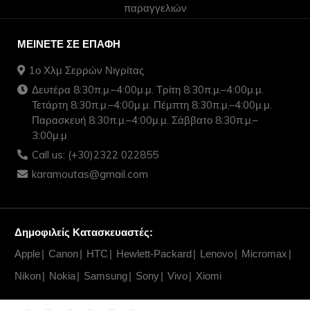
παραγγελιών
ΜΕΊΝΕΤΕ ΣΕ ΕΠΑΦΉ
1ο Χλμ Σερρών Νιγρίτας
Δευτέρα 8:30π.μ.–4:00μ.μ. Τρίτη 8:30π.μ.–4:00μ.μ.
Τετάρτη 8:30π.μ.–4:00μ.μ. Πέμπτη 8:30π.μ.–4:00μ.μ.
Παρασκευή 8:30π.μ.–4:00μ.μ. Σάββατο 8:30π.μ.–
3:00μ.μ
Call us: (+30)2322 022855
karamoutas@gmail.com
Δημοφιλείς Κατασκευαστές:
Apple
Canon
HTC
Hewlett-Packard
Lenovo
Micromax
Nikon
Nokia
Samsung
Sony
Vivo
Xiomi