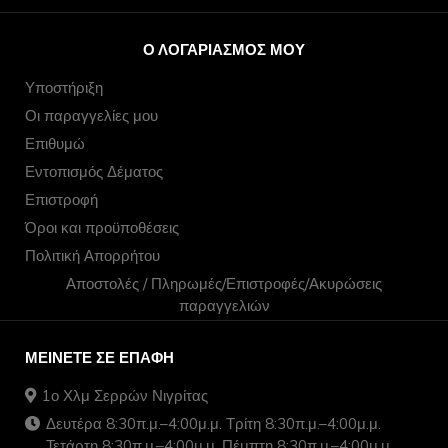
Ο ΛΟΓΑΡΙΑΣΜΌΣ ΜΟΥ
Υποστήριξη
Οι παραγγελίες μου
Επιθυμώ
Εντοπισμός Δέματος
Επιστροφή
Όροι και προϋποθέσεις
Πολιτική Απορρήτου
Αποστολές / Πληρωμές/Επιστροφές/Ακυρώσεις
παραγγελιών
ΜΕΊΝΕΤΕ ΣΕ ΕΠΑΦΉ
1ο Χλμ Σερρών Νιγρίτας
Δευτέρα 8:30π.μ.–4:00μ.μ. Τρίτη 8:30π.μ.–4:00μ.μ.
Τετάρτη 8:30π.μ.–4:00μ.μ. Πέμπτη 8:30π.μ.–4:00μ.μ.