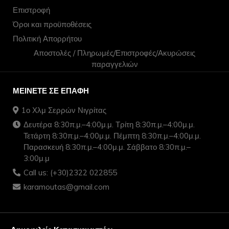
Επιστροφή
Όροι και προϋποθέσεις
Πολιτική Απορρήτου
Αποστολές / Πληρωμές/Επιστροφές/Ακυρώσεις
παραγγελιών
ΜΕΊΝΕΤΕ ΣΕ ΕΠΑΦΉ
1ο Χλμ Σερρών Νιγρίτας
Δευτέρα 8:30π.μ.–4:00μ.μ. Τρίτη 8:30π.μ.–4:00μ.μ.
Τετάρτη 8:30π.μ.–4:00μ.μ. Πέμπτη 8:30π.μ.–4:00μ.μ.
Παρασκευή 8:30π.μ.–4:00μ.μ. Σάββατο 8:30π.μ.–
3:00μ.μ
Call us: (+30)2322 022855
karamoutas@gmail.com