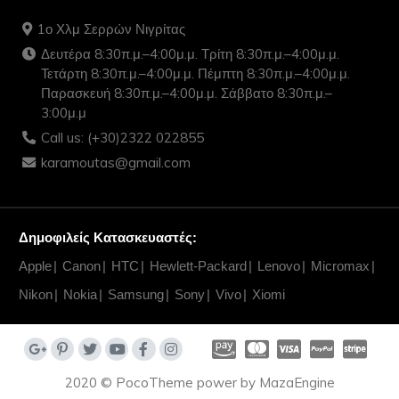
1ο Χλμ Σερρών Νιγρίτας
Δευτέρα 8:30π.μ.–4:00μ.μ. Τρίτη 8:30π.μ.–4:00μ.μ.
Τετάρτη 8:30π.μ.–4:00μ.μ. Πέμπτη 8:30π.μ.–4:00μ.μ.
Παρασκευή 8:30π.μ.–4:00μ.μ. Σάββατο 8:30π.μ.–
3:00μ.μ
Call us: (+30)2322 022855
karamoutas@gmail.com
Δημοφιλείς Κατασκευαστές:
Apple
Canon
HTC
Hewlett-Packard
Lenovo
Micromax
Nikon
Nokia
Samsung
Sony
Vivo
Xiomi
2020 © PocoTheme power by MazaEngine