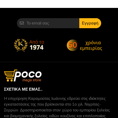
Εγγραφή
ΣΧΕΤΙΚΆ ΜΕ ΕΜΆΣ..
H επιχείρηση Καραμούτας Ιωάννης εδρεύει στις ιδιόκτητες
εγκαταστάσεις της που βρίσκονται στο 1ο χιλ. Νιγρίτας-
Σερρών. Δραστηριοποιείται στον χώρο του εμπορίου ξυλείας
και βιομηχανικής ξυλείας, ειδών κουζίνας και επιπλοποιίας