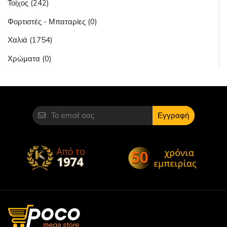
Τοίχος (242)
Φορτιστές - Μπαταρίες (0)
Χαλιά (1754)
Χρώματα (0)
Εγγραφή