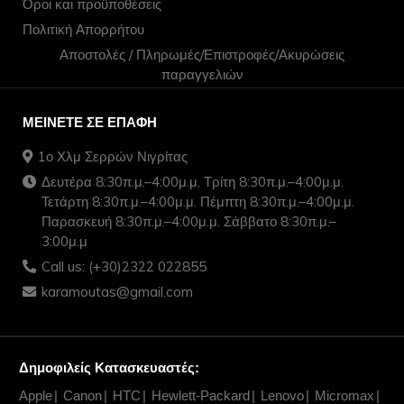
Όροι και προϋποθέσεις
Πολιτική Απορρήτου
Αποστολές / Πληρωμές/Επιστροφές/Ακυρώσεις
παραγγελιών
ΜΕΊΝΕΤΕ ΣΕ ΕΠΑΦΉ
1ο Χλμ Σερρών Νιγρίτας
Δευτέρα 8:30π.μ.–4:00μ.μ. Τρίτη 8:30π.μ.–4:00μ.μ.
Τετάρτη 8:30π.μ.–4:00μ.μ. Πέμπτη 8:30π.μ.–4:00μ.μ.
Παρασκευή 8:30π.μ.–4:00μ.μ. Σάββατο 8:30π.μ.–
3:00μ.μ
Call us: (+30)2322 022855
karamoutas@gmail.com
Δημοφιλείς Κατασκευαστές:
Apple
Canon
HTC
Hewlett-Packard
Lenovo
Micromax